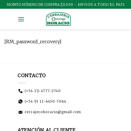
Skip
MONTO MÍNIMO DE COMPRA
$X000 - ENVIOS A TODO EL PAÍS
to
content
[RM_password_recovery]
CONTACTO
(+54 11) 4777-2740
(+54 9) 11-6450-7064
cerrajerohoracio@gmail.com
ATENCIÓN AL CLIENTE